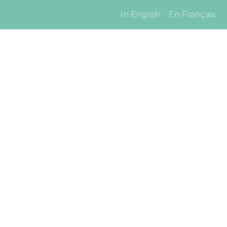
In English
En Français