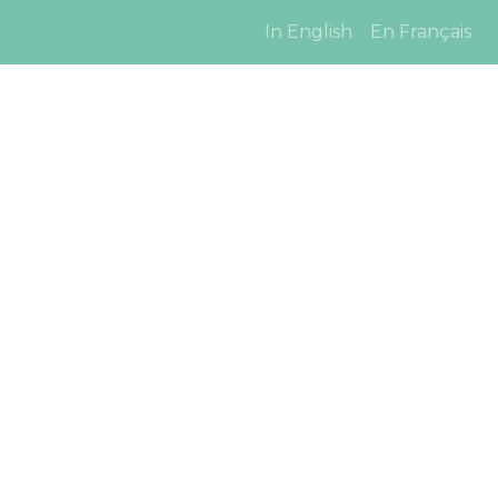
In English
En Français